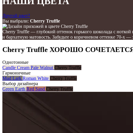
НАШИ ЦВЕТА
Другой цвет?
Вы выбрали:
Cherry Truffle
Cherry Truffle — глубокий оттенок горького шоколада с нотк
и бархатную матовость. Забудьте о коричневом оттенке 70-х — 
Cherry Truffle ХОРОШО СОЧЕТАЕТСЯ
Однотонные
Candle Cream
Pale Walnut
Cherry Truffle
Гармоничные
Mud Lark
Roman White
Cherry Truffle
Выбор дизайнера
Green Earth
Red Sand
Cherry Truffle