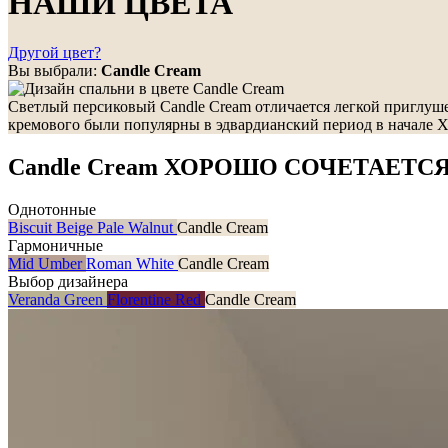
НАШИ ЦВЕТА
Другой цвет?
Вы выбрали:
Candle Cream
Светлый персиковый Candle Cream отличается легкой приглуше
кремового были популярны в эдвардианский период в начале X
Candle Cream ХОРОШО СОЧЕТАЕТСЯ
Однотонные
Biscuit Beige
Pale Walnut
Candle Cream
Гармоничные
Mid Umber
Roman White
Candle Cream
Выбор дизайнера
Veranda Green
Florentine Red
Candle Cream