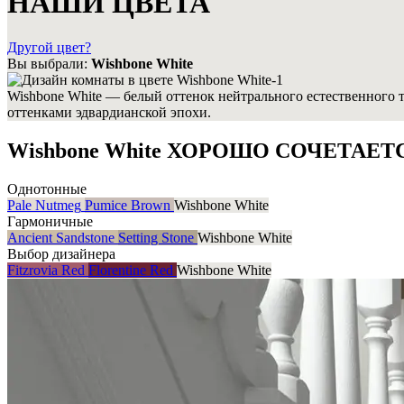
НАШИ ЦВЕТА
Другой цвет?
Вы выбрали:
Wishbone White
Wishbone White — белый оттенок нейтрального естественного 
оттенками эдвардианской эпохи.
Wishbone White ХОРОШО СОЧЕТАЕТС
Однотонные
Pale Nutmeg
Pumice Brown
Wishbone White
Гармоничные
Ancient Sandstone
Setting Stone
Wishbone White
Выбор дизайнера
Fitzrovia Red
Florentine Red
Wishbone White